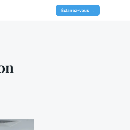
Éclairez-vous →
ion