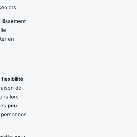
seniors.
illissement
lle
ter en
a
flexibilité
 raison de
ions lors
ces
peu
s personnes
mandés pour