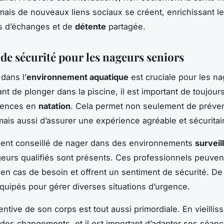
mais de nouveaux liens sociaux se créent, enrichissant le
 d’échanges et de
détente
partagée.
de sécurité pour les nageurs seniors
dans l’
environnement aquatique
est cruciale pour les n
nt de plonger dans la piscine, il est important de toujour
tences en
natation
. Cela permet non seulement de préven
mais aussi d’assurer une expérience agréable et sécuritai
ement conseillé de nager dans des environnements
surveil
eurs qualifiés sont présents. Ces professionnels peuvent
en cas de besoin et offrent un sentiment de sécurité. De
équipés pour gérer diverses situations d’urgence.
entive de son corps est tout aussi primordiale. En vieilliss
 des changements, et il est important d’adapter ses séan