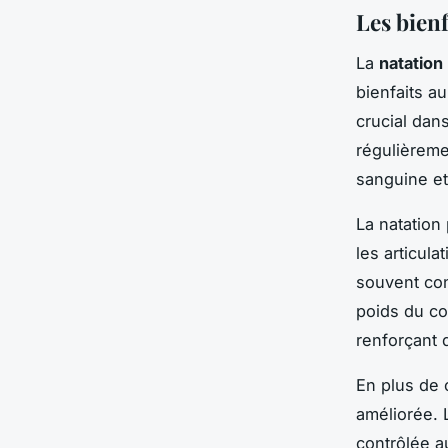
Les bienf
La
natation
bienfaits a
crucial dans
régulièreme
sanguine et 
La natatio
les articul
souvent con
poids du co
renforçant 
En plus de 
améliorée. 
contrôlée 