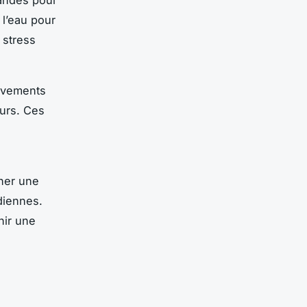
 l’eau pour
 stress
ouvements
urs. Ces
e
îner une
idiennes.
nir une