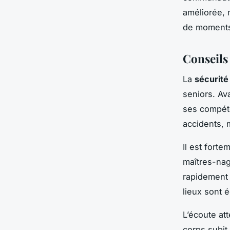
améliorée, 
de moments
Conseils 
La
sécurité
seniors. Ava
ses compé
accidents, 
Il est fort
maîtres-nag
rapidement 
lieux sont 
L’écoute att
corps subit