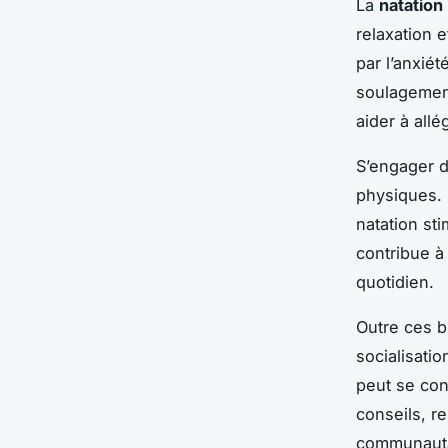
La
natation
relaxation 
par l’anxié
soulagement
aider à all
S’engager d
physiques. I
natation st
contribue à 
quotidien.
Outre ces b
socialisatio
peut se con
conseils, r
communautai