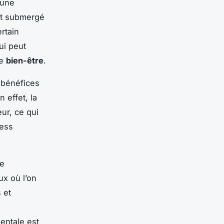
 une
ent submergé
rtain
ui peut
de
bien-être
.
 bénéfices
 effet, la
ur, ce qui
ress
de
ux où l’on
 et
entale est