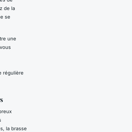
z de la
de se
tre une
-vous
e régulière
s
mbreux
s
s, la brasse