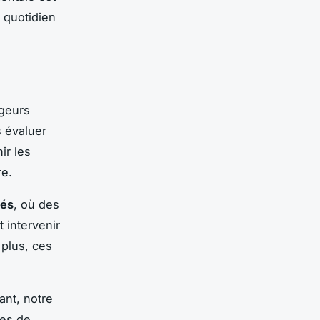
 quotidien
ageurs
s évaluer
ir les
re.
lés
, où des
 intervenir
 plus, ces
ant, notre
ces de