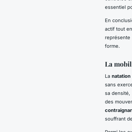
essentiel p
En conclusi
actif tout 
représente 
forme.
La mobili
La
natation
sans exerce
sa densité, 
des mouvem
contraigna
souffrant de
Parmi les e