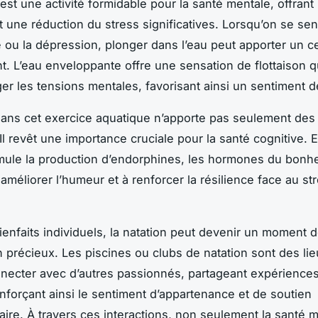
est une activité formidable pour la santé mentale, offrant
et une réduction du stress significatives. Lorsqu’on se s
té ou la dépression, plonger dans l’eau peut apporter un ce
. L’eau enveloppante offre une sensation de flottaison q
éger les tensions mentales, favorisant ainsi un sentiment 
ans cet exercice aquatique n’apporte pas seulement des
l revêt une importance cruciale pour la santé cognitive. En
imule la production d’endorphines, les hormones du bonhe
améliorer l’humeur et à renforcer la résilience face au st
ienfaits individuels, la natation peut devenir un moment 
n précieux. Les piscines ou clubs de natation sont des lie
necter avec d’autres passionnés, partageant expériences
enforçant ainsi le sentiment d’appartenance et de soutien
re. À travers ces interactions, non seulement la santé m