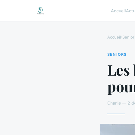
Accueil
Act
Accueil
›
Senior
SENIORS
Les 
pour
Charlie — 2 