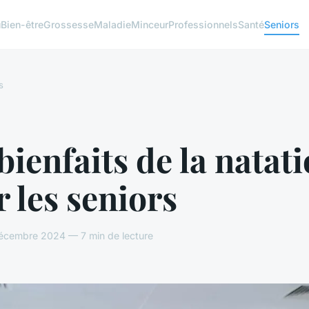
u
Bien-être
Grossesse
Maladie
Minceur
Professionnels
Santé
Seniors
s
bienfaits de la natat
 les seniors
décembre 2024 — 7 min de lecture