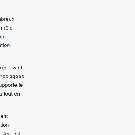
ombreux
n rôle
ger
ation
réservant
onnes âgées
upporte le
s tout en
ment
tion
. Ceci est