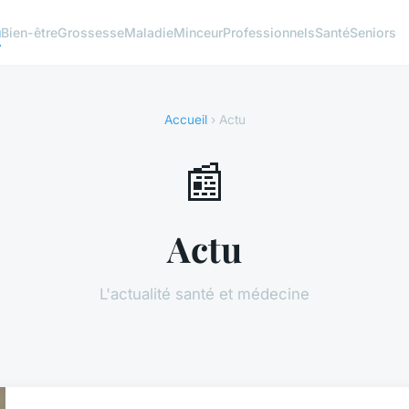
u
Bien-être
Grossesse
Maladie
Minceur
Professionnels
Santé
Seniors
Accueil
› Actu
📰
Actu
L'actualité santé et médecine