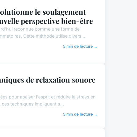
olutionne le soulagement
velle perspective bien-être
ujourd'hui reconnue comme une forme de
mmatoires. Cette méthode utilise divers...
5 min de lecture →
chniques de relaxation sonore
s pour apaiser l'esprit et réduire le stress en
 ces techniques impliquent s...
5 min de lecture →