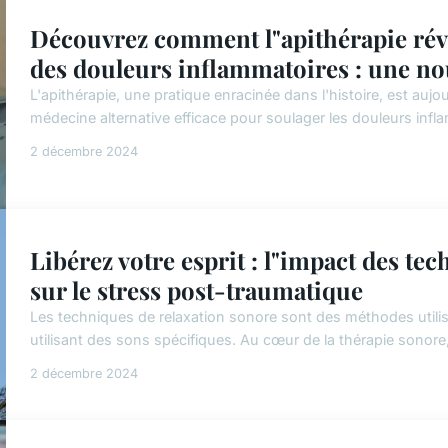
Découvrez comment l"apithérapie rév
des douleurs inflammatoires : une nou
L'apithérapie, une pratique enracinée dans l'histoire, est a
médecine alternative efficace pour soulager les douleurs infla
2 décembre 2024
Libérez votre esprit : l"impact des te
sur le stress post-traumatique
Les techniques de relaxation sonore sont des méthodes utilisée
utilisant des sons spécifiques. Au cœur de la thérapie sonore,
2 décembre 2024