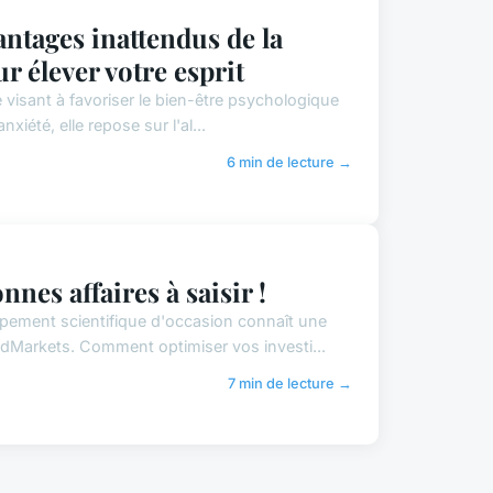
antages inattendus de la
r élever votre esprit
visant à favoriser le bien-être psychologique
xiété, elle repose sur l'al...
6 min de lecture →
nnes affaires à saisir !
ipement scientifique d'occasion connaît une
dMarkets. Comment optimiser vos investi...
7 min de lecture →