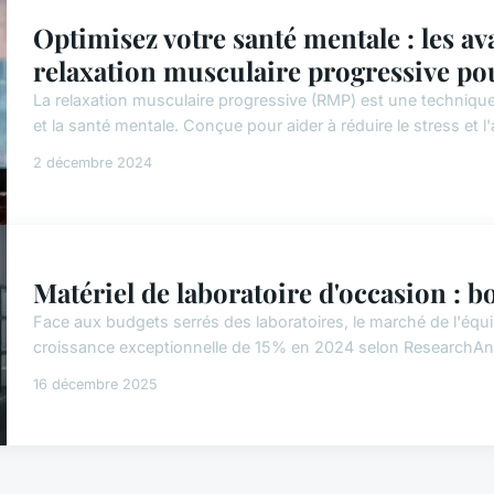
Optimisez votre santé mentale : les av
relaxation musculaire progressive pou
La relaxation musculaire progressive (RMP) est une technique 
et la santé mentale. Conçue pour aider à réduire le stress et l'an
2 décembre 2024
Matériel de laboratoire d'occasion : bo
Face aux budgets serrés des laboratoires, le marché de l'équ
croissance exceptionnelle de 15% en 2024 selon ResearchAn
16 décembre 2025